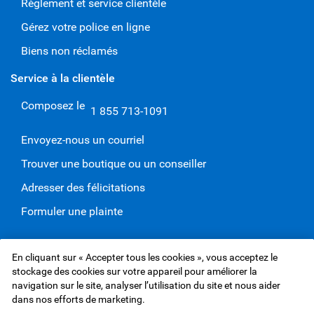
Règlement et service clientèle
Gérez votre police en ligne
Biens non réclamés
Service à la clientèle
Composez le
1 855 713-1091
Envoyez-nous un courriel
Trouver une boutique ou un conseiller
Adresser des félicitations
Formuler une plainte
En cliquant sur « Accepter tous les cookies », vous acceptez le
Site Web de Services d'assurance RBC Inc.,
©1995-
2026
stockage des cookies sur votre appareil pour améliorer la
Protection des renseignements et Sécurité
navigation sur le site, analyser l’utilisation du site et nous aider
Conditions d’utilisation
Accessibilité
Assureurs
dans nos efforts de marketing.
Publicité et témoins