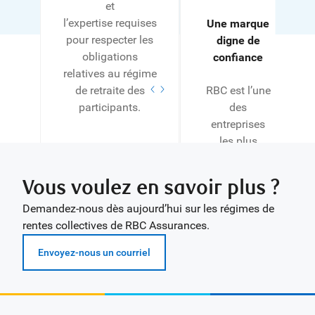
et
l’expertise requises
Une marque
pour respecter les
digne de
obligations
confiance
relatives au régime
de retraite des
RBC est l’une
participants.
des
entreprises
les plus
importantes
et les plus
Vous voulez en savoir plus ?
respectées du
Demandez-nous dès aujourd’hui sur les régimes de
Canada, dont
rentes collectives de RBC Assurances.
l’histoire
remonte à
Envoyez-nous un courriel
plus de 150
ans.