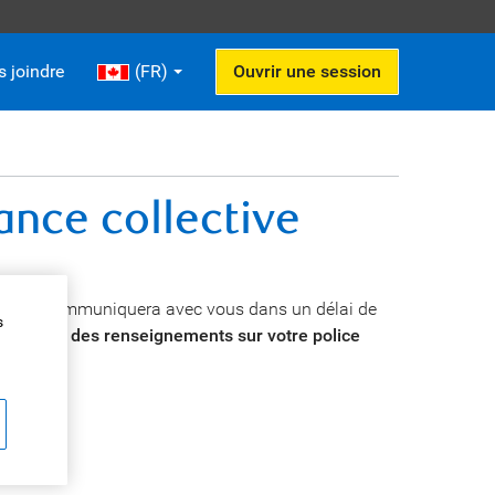
 joindre
(FR)
Ouvrir une session
nce collective
ssurance communiquera avec vous dans un délai de
s
 obtenir des renseignements sur votre police