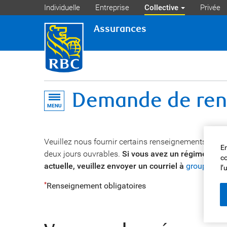
Individuelle
Entreprise
Collective
Privée
Assurances
Demande de rens
MENU
Veuillez nous fournir certains renseignements de 
En
deux jours ouvrables.
Si vous avez un régime d’as
co
actuelle, veuillez envoyer un courriel à
groupbenef
l’
Renseignement obligatoires