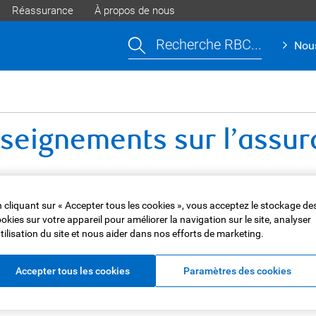
Réassurance
À propos de nous
Recherche RBC...
Nous
eignements sur l’assura
base sur vos besoins d’assurance. L’un de nos conseillers en a
 cliquant sur « Accepter tous les cookies », vous acceptez le stockage de
surance collective de RBC Assurances et que vous appelez pour
okies sur votre appareil pour améliorer la navigation sur le site, analyser
itssolutions@rbc.com
ou composer le
1 855 264-2173
.
utilisation du site et nous aider dans nos efforts de marketing.
Accepter tous les cookies
Paramètres des cookies