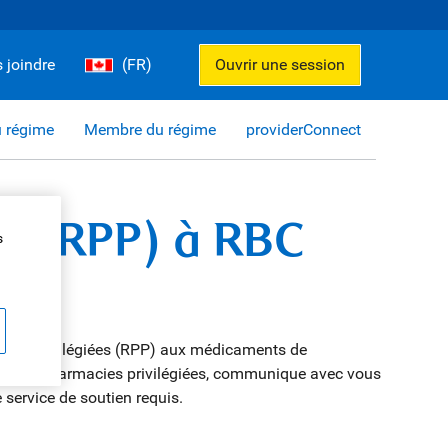
 joindre
(FR)
Ouvrir une session
u régime
Membre du régime
providerConnect
s (RPP) à RBC
s
cies privilégiées (RPP) aux médicaments de
eau de pharmacies privilégiées, communique avec vous
 service de soutien requis.