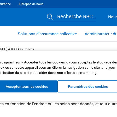
surance
À propos de nous
Recherche RBC…
Nous
Solutions d’assurance collective
Administrateur d
s (RPP) À RBC Assurances
rmacies privilégiée
 cliquant sur « Accepter tous les cookies », vous acceptez le stockage de
okies sur votre appareil pour améliorer la navigation sur le site, analyser
utilisation du site et nous aider dans nos efforts de marketing.
Accepter tous les cookies
Paramètres des cookies
 préalable, nous appliquons notre programme Réseau de pharma
r un médicament de spécialité, votre coordonnateur, Soins, Rés
s en fonction de l’endroit où les soins sont donnés, et tout autre