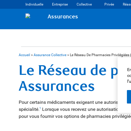
Individuelle
Entreprise
Collective
Privée
Réas
Assurances
Accueil
>
Assurance Collective
>
Le Réseau De Pharmacies Privilégiée
Le Réseau de pha
En
co
Assurances
l’
Pour certains médicaments exigeant une autorisation
spécialité.
Lorsque vous recevez une autorisation pou
1
pour vous fournir vos options de pharmacies privilégiée