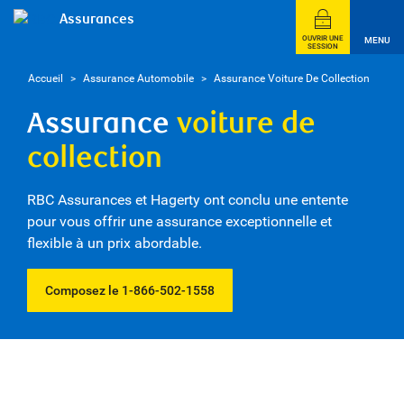
Assurances
OUVRIR UNE
MENU
SESSION
Accueil
>
Assurance Automobile
>
Assurance Voiture De Collection
Assurance
voiture de
collection
RBC Assurances et Hagerty ont conclu une entente
pour vous offrir une assurance exceptionnelle et
flexible à un prix abordable.
Composez le 1-866-502-1558