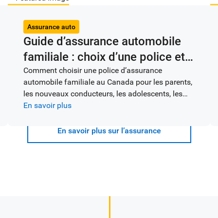
Assurance auto
Guide d’assurance automobile
familiale : choix d’une police et
présentation d’une demande de
Comment choisir une police d’assurance
automobile familiale au Canada pour les parents,
règlement
les nouveaux conducteurs, les adolescents, les
étudiants, les conjoints et les partenaires.
En savoir plus
En savoir plus sur l’assurance