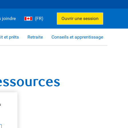
 joindre
(FR)
Ouvrir une session
it et prêts
Retraite
Conseils et apprentissage
ressources
s