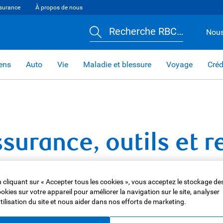
surance
À propos de nous
Recherche RBC…
Nous
iens
Auto
Vie
Maladie et blessure
Voyage
Créd
surance, outils et 
 vie. Obtenez des soumissions, comparez les régimes
s en matière d’assurance et trouver la couverture qui
 cliquant sur « Accepter tous les cookies », vous acceptez le stockage de
okies sur votre appareil pour améliorer la navigation sur le site, analyser
utilisation du site et nous aider dans nos efforts de marketing.