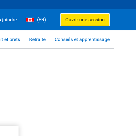
 joindre
(FR)
Ouvrir une session
it et prêts
Retraite
Conseils et apprentissage