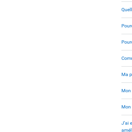
Quell
Pourq
Pourq
Comme
Ma po
Mon 
Mon a
J’ai 
amél