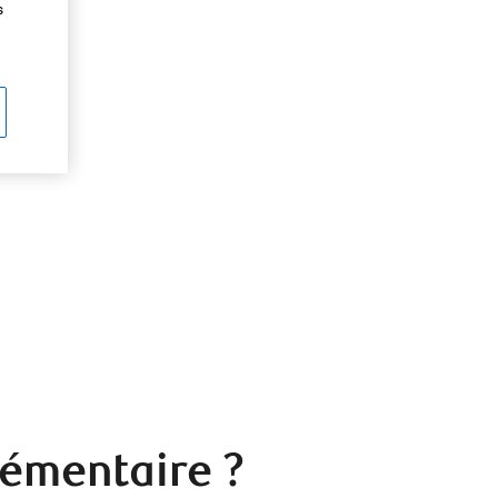
s
lémentaire ?