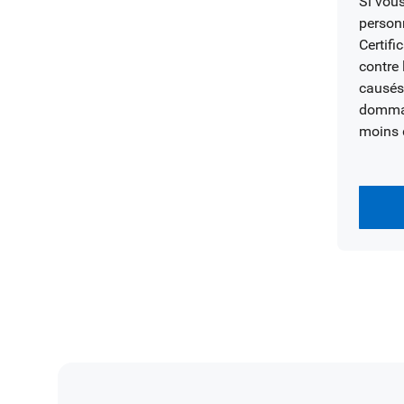
Si vous
person
Certifi
contre
causés 
dommag
moins d