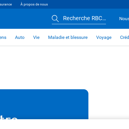
surance
À propos de nous
Recherche RBC…
Nous
iens
Auto
Vie
Maladie et blessure
Voyage
Créd
tre