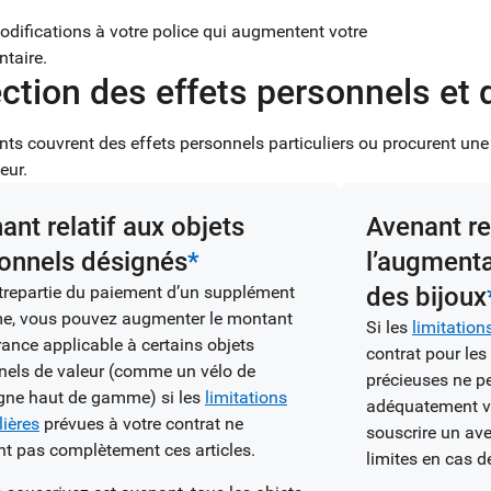
odifications à votre police qui augmentent votre
taire.
ction des effets personnels et 
ts couvrent des effets personnels particuliers ou procurent une
eur.
ant relatif aux objets
Avenant rel
onnels désignés
*
l’augmenta
trepartie du paiement d’un supplément
des bijoux
me, vous pouvez augmenter le montant
Si les
limitation
ance applicable à certains objets
contrat pour les
nels de valeur (comme un vélo de
précieuses ne p
ne haut de gamme) si les
limitations
adéquatement vo
lières
prévues à votre contrat ne
souscrire un av
nt pas complètement ces articles.
limites en cas de