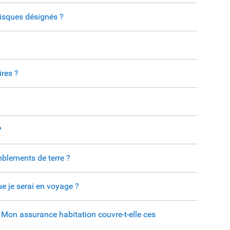
 Risques désignés ?
?
ires ?
?
mblements de terre ?
e je serai en voyage ?
. Mon assurance habitation couvre-t-elle ces