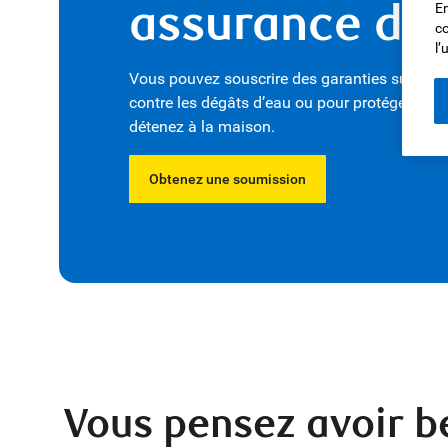
assurance de
En
co
l’
Vous pouvez souscrire des garanties supplé
contre les dégâts d’eau ou pour protéger cert
détenez à la maison.
Obtenez une soumission
Vous pensez avoir b