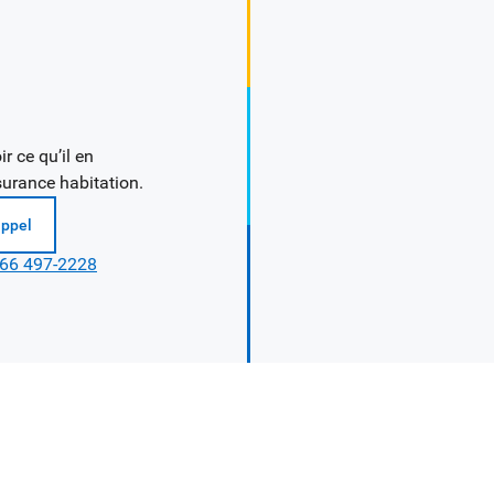
r ce qu’il en
surance habitation.
appel
866 497-2228