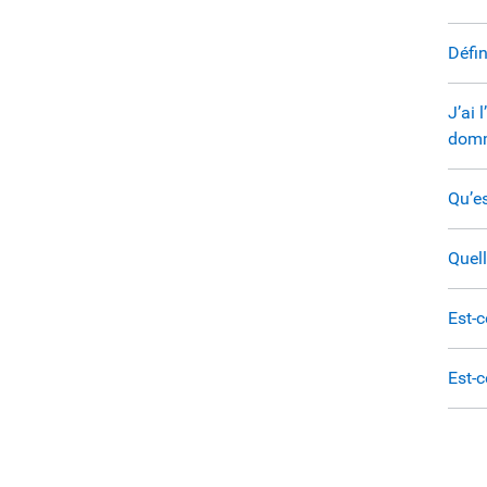
Défin
J’ai 
domm
Qu’e
Quell
Est-c
Est-c