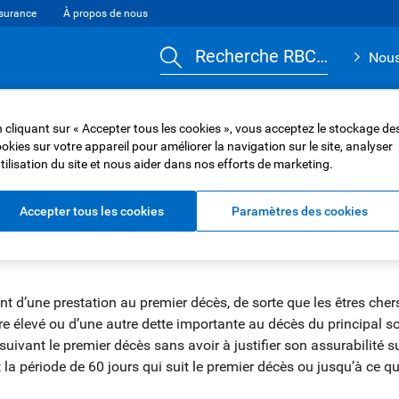
surance
À propos de nous
Recherche RBC…
Nous
iens
Auto
Vie
Maladie et blessure
Voyage
Créd
 cliquant sur « Accepter tous les cookies », vous acceptez le stockage de
okies sur votre appareil pour améliorer la navigation sur le site, analyser
utilisation du site et nous aider dans nos efforts de marketing.
e Conjointe Premier Décès
inte premier décès
Accepter tous les cookies
Paramètres des cookies
t d’une prestation au premier décès, de sorte que les êtres cher
re élevé ou d’une autre dette importante au décès du principal s
suivant le premier décès sans avoir à justifier son assurabilité
a période de 60 jours qui suit le premier décès ou jusqu’à ce qu’