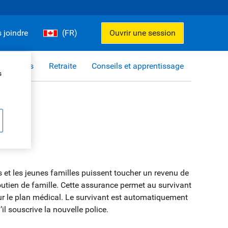
 joindre
(FR)
Ouvrir une session
it et prêts
Retraite
Conseils et apprentissage
s
s et les jeunes familles puissent toucher un revenu de
outien de famille. Cette assurance permet au survivant
 sur le plan médical. Le survivant est automatiquement
il souscrive la nouvelle police.