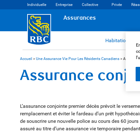
Individuelle
Entreprise
Collective
Privée
Réas
Assurances
Habitation et b
En
co
l’
Accueil
>
Une Assurance Vie Pour Les Résidents Canadiens
>
Assuranc
Assurance conjo
L’assurance conjointe premier décès prévoit le versemen
remplacement et éviter le fardeau d’un prêt hypothécai
de souscrire une nouvelle police au cours des 60 jours 
assuré au titre d’une assurance vie temporaire pendant l