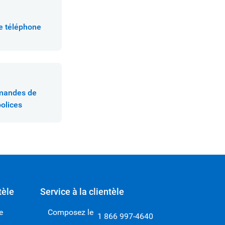
e téléphone
emandes de
olices
tèle
Service à la clientèle
e
Composez le
1 866 997-4640