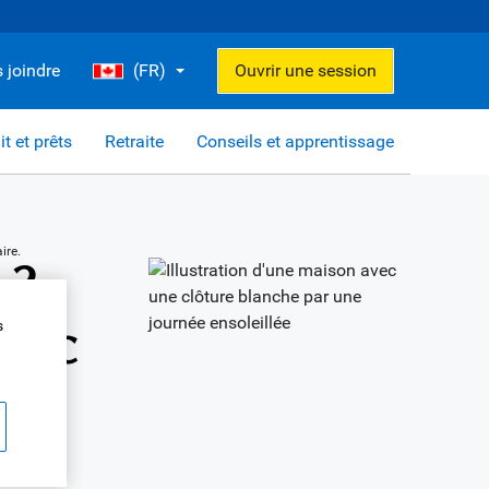
 joindre
(FR)
Ouvrir une session
it et prêts
Retraite
Conseils et apprentissage
ire.
 ?
avec
s