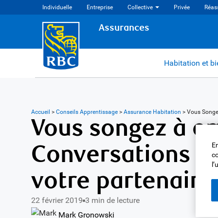
Individuelle
Entreprise
Collective
Privée
Réas
Assurances
Habitation et b
Accueil
>
Conseils Apprentissage
>
Assurance Habitation
>
Vous Song
Vous songez à e
Conversations im
En
co
l’
votre partenaire
22 février 2019
3 min de lecture
Mark Gronowski