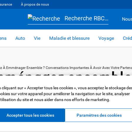
surance
À propos de nous
Recherche RBC…
Nous
iens
Auto
Vie
Maladie et blessure
Voyage
Créd
ez À Emménager Ensemble ? Conversations Importantes À Avoir Avec Votre Partena
mménager ensemble
portantes à avoir 
 cliquant sur « Accepter tous les cookies », vous acceptez le stockage de
okies sur votre appareil pour améliorer la navigation sur le site, analyser
utilisation du site et nous aider dans nos efforts de marketing.
.
Accepter tous les cookies
Paramètres des cookies