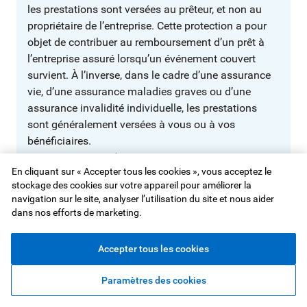
les prestations sont versées au prêteur, et non au
propriétaire de l’entreprise. Cette protection a pour
objet de contribuer au remboursement d’un prêt à
l’entreprise assuré lorsqu’un événement couvert
survient. À l’inverse, dans le cadre d’une assurance
vie, d’une assurance maladies graves ou d’une
assurance invalidité individuelle, les prestations
sont généralement versées à vous ou à vos
bénéficiaires.
Quelle est la différence entre l’assurance
En cliquant sur « Accepter tous les cookies », vous acceptez le
prêts aux entreprises et l’assurance
stockage des cookies sur votre appareil pour améliorer la
invalidité ?
navigation sur le site, analyser l’utilisation du site et nous aider
dans nos efforts de marketing.
L’assurance invalidité individuelle vise à remplacer
votre revenu si vous êtes incapable de travailler en
raison d’une invalidité couverte. L’assurance prêts
Accepter tous les cookies
aux entreprises peut comprendre une protection en
cas d’invalidité, mais son objectif est différent : elle
Paramètres des cookies
vise à contribuer au remboursement de votre prêt à