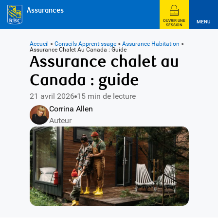
Assurances
OUVRIR UNE
MENU
SESSION
Accueil
>
Conseils Apprentissage
>
Assurance Habitation
>
Assurance Chalet Au Canada : Guide
Assurance chalet au
Canada : guide
21 avril 2026
15 min de lecture
Corrina Allen
Auteur