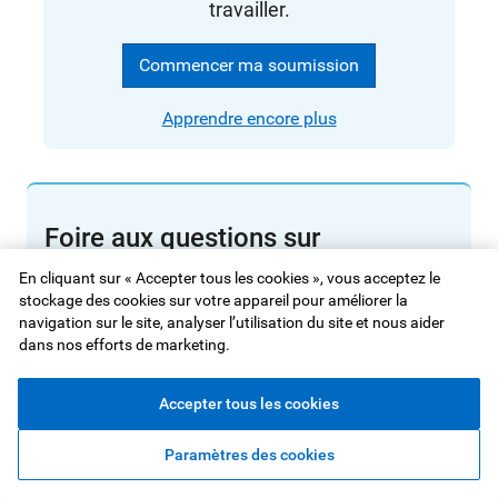
travailler.
Commencer ma soumission
Apprendre encore plus
Foire aux questions sur
l’assurance maladie au Canada
En cliquant sur « Accepter tous les cookies », vous acceptez le
stockage des cookies sur votre appareil pour améliorer la
Cela vaut-il la peine de souscrire une
navigation sur le site, analyser l’utilisation du site et nous aider
assurance maladie au Canada ?
dans nos efforts de marketing.
Oui, une assurance maladie complémentaire peut
Accepter tous les cookies
être utile. Bien que le système de soins de santé
universel du Canada couvre de nombreux services
Paramètres des cookies
essentiels, il n’inclut pas tout. Les dépenses de soins
ambulatoires, médicaments sur ordonnance, soins