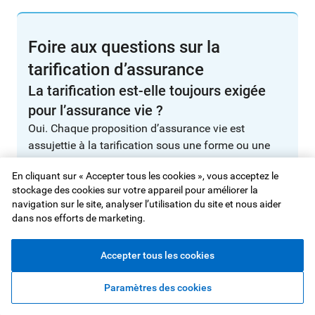
Foire aux questions sur la
tarification d’assurance
La tarification est-elle toujours exigée
pour l’assurance vie ?
Oui. Chaque proposition d’assurance vie est
assujettie à la tarification sous une forme ou une
autre. Pour un grand nombre de dossiers, des outils
En cliquant sur « Accepter tous les cookies », vous acceptez le
automatisés et des modèles prédictifs sont
stockage des cookies sur votre appareil pour améliorer la
maintenant utilisés au cours du processus
navigation sur le site, analyser l’utilisation du site et nous aider
d’examen, ce qui peut accélérer la prise de décisions
dans nos efforts de marketing.
dans le cas de propositions simples. Les dossiers
plus complexes peuvent nécessiter l’obtention de
Accepter tous les cookies
renseignements médicaux ou de documents
supplémentaires.
Paramètres des cookies
Combien de temps prend le processus de