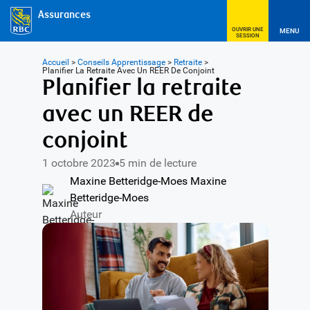
Assurances
OUVRIR UNE
MENU
SESSION
Accueil
>
Conseils Apprentissage
>
Retraite
>
Planifier La Retraite Avec Un REER De Conjoint
Planifier la retraite
avec un REER de
conjoint
1 octobre 2023
5 min de lecture
Maxine Betteridge-Moes Maxine
Betteridge-Moes
Auteur