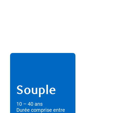
Souple
Pers
10 – 40 ans
Adaptez vo
Durée comprise entre
police à vot