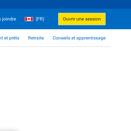
 joindre
(FR)
Ouvrir une session
it et prêts
Retraite
Conseils et apprentissage