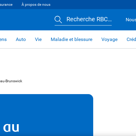
surance
À propos de nous
Recherche RBC…
Nous
iens
Auto
Vie
Maladie et blessure
Voyage
Créd
eau-Brunswick
 au