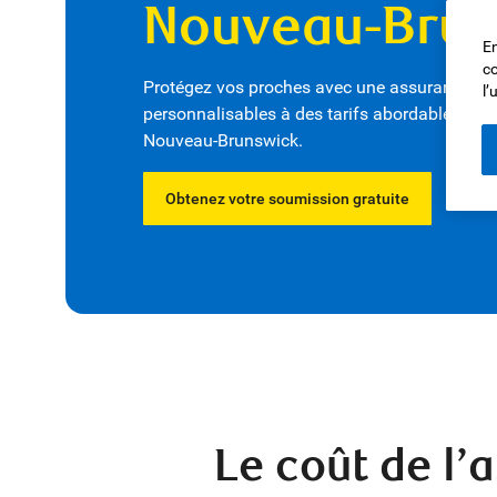
Nouveau-Brun
En
co
Protégez vos proches avec une assurance vie
l’
personnalisables à des tarifs abordables pour 
Nouveau-Brunswick.
Obtenez votre soumission gratuite
Le coût de l’