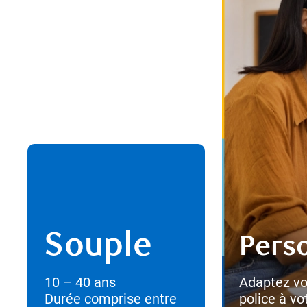
Souple
Pers
10 – 40 ans
Adaptez vo
Durée comprise entre
police à vot