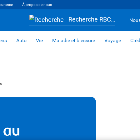
surance
À propos de nous
Recherche RBC…
Nous
iens
Auto
Vie
Maladie et blessure
Voyage
Créd
ec
 au