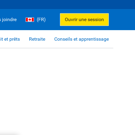
 joindre
(FR)
Ouvrir une session
it et prêts
Retraite
Conseils et apprentissage