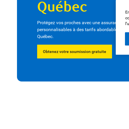
Québec
En
co
Protégez vos proches avec une assurance vie
l’
personnalisables à des tarifs abordables pour 
Québec.
Obtenez votre soumission gratuite