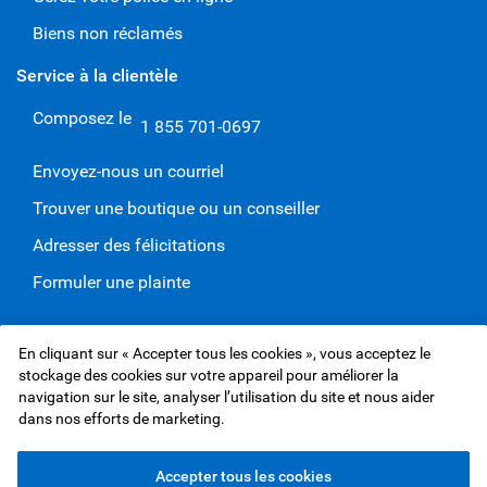
Biens non réclamés
Service à la clientèle
Composez le
1 855 701-0697
Envoyez-nous un courriel
Trouver une boutique ou un conseiller
Adresser des félicitations
Formuler une plainte
En cliquant sur « Accepter tous les cookies », vous acceptez le
Site Web de Services d'assurance RBC Inc.,
©1995-
2026
stockage des cookies sur votre appareil pour améliorer la
Protection des renseignements et Sécurité
navigation sur le site, analyser l’utilisation du site et nous aider
Conditions d’utilisation
Accessibilité
Assureurs
dans nos efforts de marketing.
Publicité et témoins
Accepter tous les cookies