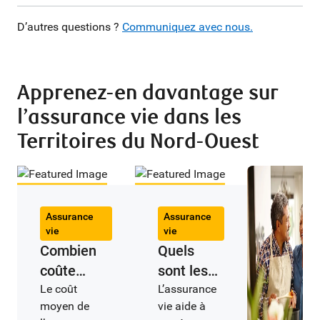
D’autres questions ?
Communiquez avec nous.
Apprenez-en davantage sur
l’assurance vie
dans les
Territoires du Nord-Ouest
Assurance
Assurance
vie
vie
Combien
Quels
coûte
sont les
l’assurance
Le coût
avantages
L’assurance
moyen de
vie aide à
vie
d’une