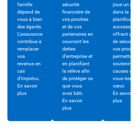
famille
sécurité
joue un rôle
dépend de
financière de
dans la
vous à bien
vos proches
planificatio
des égards.
et de vos
successoral
L’assurance
partenaires en
offrant un f
contribue à
couvrant les
de sécurité
remplacer
dettes
vos proches
vos
d’entreprise et
permettant
revenus en
en planifiant
soutenir de
cas
la relève afin
causes qui
d’imprévu.
de protéger ce
vous tienne
En savoir
que vous
cœur.
plus
avez bâti.
En savoir
En savoir
plus
plus