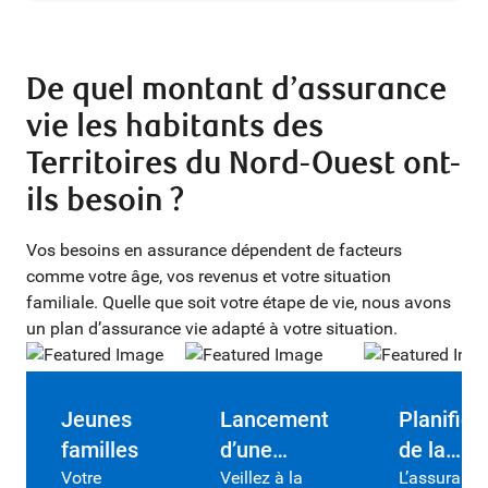
De quel montant d’assurance
vie les habitants des
Territoires du Nord-Ouest ont-
ils besoin ?
Vos besoins en assurance dépendent de facteurs
comme votre âge, vos revenus et votre situation
familiale. Quelle que soit votre étape de vie, nous avons
un plan d’assurance vie adapté à votre situation.
Jeunes
Lancement
Planifica
familles
d’une
de la
Votre
entreprise
Veillez à la
retraite
L’assurance