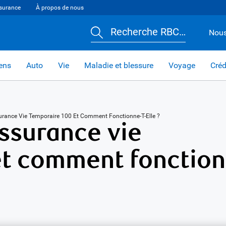
surance
À propos de nous
Recherche RBC…
Nous
iens
Auto
Vie
Maladie et blessure
Voyage
Créd
ssurance Vie Temporaire 100 Et Comment Fonctionne-T-Elle ?
assurance vie
et comment fonction