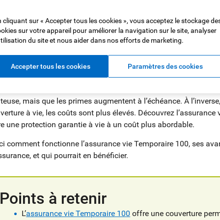
 cliquant sur « Accepter tous les cookies », vous acceptez le stockage de
okies sur votre appareil pour améliorer la navigation sur le site, analyser
utilisation du site et nous aider dans nos efforts de marketing.
Accepter tous les cookies
Paramètres des cookies
plupart des Canadiens savent que souscrire une assurance vie est
endant, il peut être difficile de savoir par où commencer. Peut-
teuse, mais que les primes augmentent à l’échéance. À l’inverse
verture à vie, les coûts sont plus élevés. Découvrez l’assurance
re une protection garantie à vie à un coût plus abordable.
ci comment fonctionne l’assurance vie Temporaire 100, ses avan
ssurance, et qui pourrait en bénéficier.
Points à retenir
L’
assurance vie Temporaire 100
offre une couverture perm