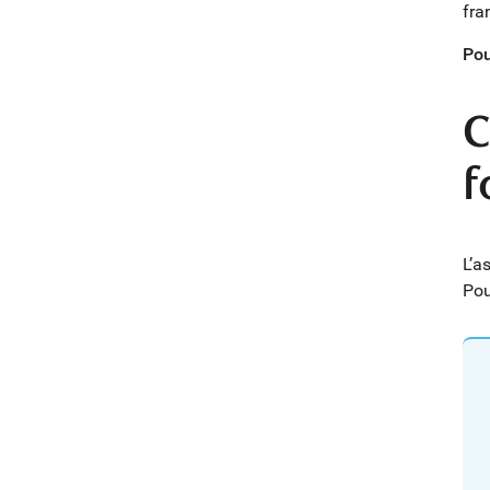
fra
Pou
C
f
L’a
Pou