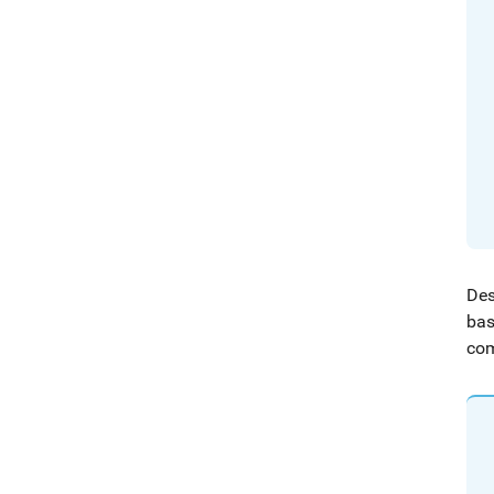
Des
bas
com