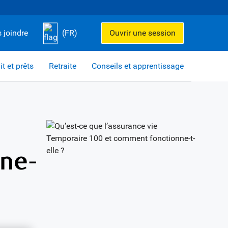
 joindre
(FR)
Ouvrir une session
it et prêts
Retraite
Conseils et apprentissage
ne-