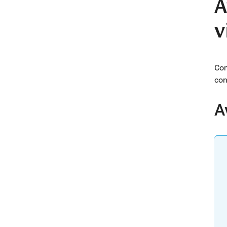
A
v
Com
con
A