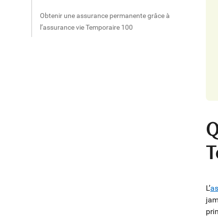
Obtenir une assurance permanente grâce à
l’assurance vie Temporaire 100
Q
T
L’
as
jam
pri