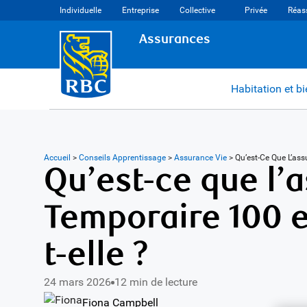
Individuelle
Entreprise
Collective
Privée
Réas
Assurances
Habitation et b
Accueil
>
Conseils Apprentissage
>
Assurance Vie
>
Qu’est-Ce Que L’a
Qu’est-ce que l’
Temporaire 100 
t-elle ?
24 mars 2026
12 min de lecture
Fiona Campbell