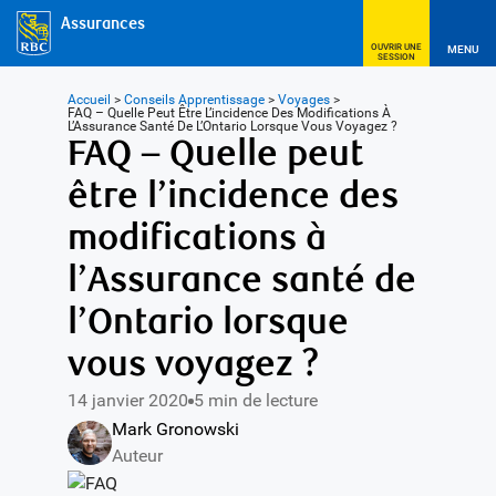
Assurances
OUVRIR UNE
MENU
SESSION
Accueil
>
Conseils Apprentissage
>
Voyages
>
FAQ – Quelle Peut Être L’incidence Des Modifications À
L’Assurance Santé De L’Ontario Lorsque Vous Voyagez ?
FAQ – Quelle peut
être l’incidence des
modifications à
l’Assurance santé de
l’Ontario lorsque
vous voyagez ?
14 janvier 2020
5 min de lecture
Mark Gronowski
Auteur